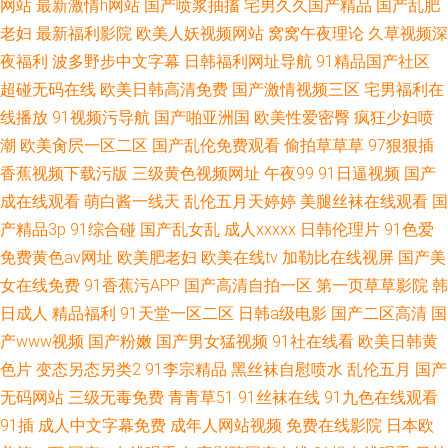
网站
最新激情h网站
国产喷浆抽搐
宅男久久国产精品
国产乱肥
老妇
最新福利影院
欧美人妖视频网站
窝窝午夜理论
久草视频深
夜福利
波多野步中文字幕
日韩福利网址导航
91精品国产社区
超碰无码在线
欧美日韩高清免费
国产激情视频三区
宅男福利在
线播放
91视频污导航
国产啪亚洲国
欧美性爱密臀
疯狂少妇喷
潮
欧美肏屄一区二区
国产乱伦免费观看
偷拍草草草
97狠狠插
香蕉视频下载污版
三级黄色视频网址
午夜99
91日逼视频
国产
成在线观看
萌白酱一线天
乱伦五月天婷婷
美腿丝袜在线观看
国
产精品3p
91综合碰
国产乱女乱
成人xxxxx
日韩伦理片
91色爱
免费黄色av网址
欧美肥老妇
欧美在线tv
加勒比在线视屏
国产美
女在线免费
91香蕉污APP
国产高清自拍一区
第一页草草影院
韩
日成人
精品福利
91天堂一区二区
日韩a级电影
国产二区高清
国
产www视频
国产粉嫩
国产男女猛视频
91社在线看
欧美日韩黄
色片
变态另态另类2
91李宗精品
黑丝袜自慰喷水
乱伦五月
国产
无码网站
三级无毒免费
青青草51
91丝袜在线
91九色在线观看
91插
成人中文字幕免费
成年人网站视频
免费在线影院
日本欧