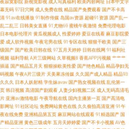
夜寂寞影院
新视觉影视
成人写真福利
欧美内射网址
日本中文字
区三区 www91在线天堂 一区二区剧情视频 五月天伦理片 国产伊人久久五月
幕无码
97日穴网
成人免费在线
精品国产免费观看
国产不卡高
清
91av在线播放
91制作传媒
岛国av资源
超碰91资源
国产乱一
久久国产精品福利色欲 www国产品精 91Av网址国产 久久福利欧美性 91视
乱二乱三
日韩美女直播
91尤物69
蜜桃午夜激情
免费伦理电影
频网站免费观看 日韩A片Av AV久久伊人精品天堂 午夜在线视频玖玖 黄页仓
日本电影伦理片
黄瓜视频成人
性爱婷婷
爱豆在线看
麻豆影院爱
爱
成人软件视频
午夜宅男在线
91专区在线
狠狠干欧美
国产三
库 91精品娱乐
级国产
国产欧美日韩在线
97五月天婷婷
日韩在线网
91福利社
视频
福利导航
A片三级网站
久草视频8
香蕉APP污视频
艹艹艹
插逼
国产精品五月天
狠狠操欧美性爱
国产绝色精品
精品孕妇无
码视频
午夜A片三级片
天美果冻传媒
久久国产成人精品
精品93
久久久
日本人妖射精
学生妹avav
国产熟女视频在线
乱伦第一
页
韩日视频
高清国产剧观看
人妻少妇视频二区
成人无码高清毛
片
亚洲av激情电影
午夜导航在线
国内主播第一页
国产高清电
影网址
91社区论坛
免费网站黄色在线
久久偷拍高清亚洲
91午
夜在线免费
亚洲精品第五页
麻豆网站在线观看
91精选国产
国
产精品亚洲
黄色三级成年
五月天婷婷爱
国产不卡小视频
AV色