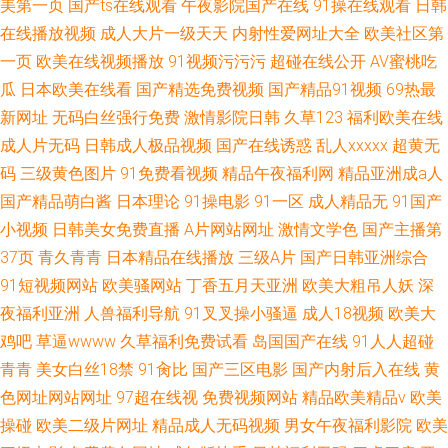
美第一页
国产ts在线观看
午夜影院国产在线
91操在线观看
日韩
在线播放视频
成人大片一级天天
内射性爱网址大全
欧美社区第
一页
欧美在线视频播放
91视频污污污
超碰在线公开
AV蜜桃吃
瓜
日本欧美在线看
国产精选免费视频
国产精品91视频
69热最
新网址
无码白丝强行免费
激情影院日韩
久草123
福利欧美在线
成人片无码
日韩成人极品视频
国产在线诱惑
乱人xxxxx
超黄无
码
三级黄色图片
91免费看视频
精品午夜福利网
精品亚洲成a人
国产精品萌白酱
日本理论
91操电影
91一区
成人精品无
91国产
小视频
日韩美女免费直播
A片网站网址
激情文学色
国产主播第
37页
青久青青
日本精品在线播放
三级A片
国产日韩亚洲综合
91短视频网站
欧美骚网站
丁香五月天亚洲
欧美大粗吊人妖
深
夜福利亚洲
人兽福利导航
91叉叉操小骚逼
成人18视频
欧美大
鸡吧
草逼wwww
久草福利免费试看
岛国国产在线
91人人超碰
青青
美女白丝18禁
91肏比
国产三区电影
国产内射后入在线
黄
色网址网站网址
97超在线视
免费视频网站
精品欧美精品v
欧美
操碰
欧美二级片网址
精品成人无码视频
男女午夜福利影院
欧美