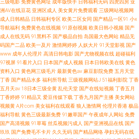
三级电影
免费黄色网址
成年版快手
日韩福利无码
四虎四房
亚
洲AV在线豆花
亚洲区成人
美女黄片免费观看
三级网站视频网
成人日韩精品
日韩福利专区
欧美二区女同
国产精品一区91
小x
导航福利
免费黄色在线视频
91原创视频
欧美日韩小视频
国产
成人在线无码
91黑料不
国产极品自拍
岛国最大色网站
精品无
码国产二品
欧美一及片
激情网婷婷
人妖大片
91天堂影视
国产
www
成年人伦理片
高清日韩电影
国产尤物视频在线
超碰福利
97视屏
91看片入口
日本国产成人视频
日本日韩欧美在线
黄色
资料入口
黄色网三级毛片
最新黄色av
麻豆影院免费
五月天堂
丁香
国产精品水多
福利所导航
三级视频网站J
51福利影院
丁香
五月天av
18日本三级全黄
乱伦天堂
国产在线短视频
丁香五月
丁香婷婷
91精品又
爱豆传媒下载
丁香九月国产主播
美女网站
视频黄
A片com
美女福利在线观看
狼人激情网
伦理片香港
极品
福利导航
黄色三级最新免费
91嫩草国产
午夜成年人网站
免费
国产高清视频
91草莓
丝瓜视频污成人
国产亚洲视品在线
国产
玖玖
国产免费毛不卡片
久久无码
国产精品网络
孕妇无码在线