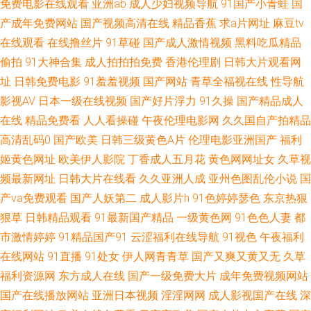
免费电影在线观看
亚洲ab
成人少妇视频导航
91国产小青蛙
国
国精产品自偷自偷综合 91免费观 黄色a片网站 91色频 蜜桃视频在线播放 人
产成年免费网站
国产视频高清在线
精品香蕉
求a片网址
麻豆tv
人色vvv 99视频福利 人妻丰满精品一区 福利社自拍800 91发布页 日本阿v网
在线观看
在线撸丝片
91草碰
国产成人激情视频
黑料吃瓜精品
偷拍
91大神合集
成人拍拍拍免费
香港伦理剧
日韩大片观看网
站 91香蕉婷婷 女同片免费网站 91性爱视频 欧美日韩久久日 91女玍 免费日
址
日韩免费电影
91羞羞视频
国产网站
青草全福视在线
性导航
影视AV
日本一级在线视频
国产好片浮力
91久操
国产精品成人
韩特黄 超碰人与兽超碰 伊人五月香蕉 国产精品久久超碰 91社精品无码 欧美
在线
精品免费看
人人看操碰
午夜伦理电影网
久久国自产拍精品
高清乱码0
国产欧美
日韩三级黄色A片
伦理电影亚洲国产
福利
牛b叉视频 91视频在线手机播放 色伊人婷婷 91资源国产在线 91蜜桃短视频
姬黄色网址
欧美伊人影院
丁香成人五月花
黄色网网址女
久草视
频最新网址
日韩大片在线看
久久亚洲人成
亚州色图乱伦小说
国
欧美中出久久 成人电影Av网站 五月天青青草成人在线 国产内射在线一区 影
产va免费观看
国产人妖第二
成人影片h
91色婷婷瑟色
东京热狠
音先锋资源AV站 国产九九精品九九 91p0狼友影院 欧美日韩人妻精品中字 成
狠草
日韩精品观看
91最新国产精品
一级黄色网
91色色人妻
都
市激情婷婷
91精品国产91
云涩福利在线导航
91视色
午夜福利
人午夜剧场A片 亚洲人妻网页 久热国产久9 91黑丝射 日本福利福利福利视频
在线网站
91直播
91处女
伊人网青青草
国产又爽又黄又无
久草
福利资源网
东方成人在线
国产一级免费大片
成年免费视频网站
www草莓 中文字幕影音先锋资源 人人操人人 大香蕉大香蕉伊人在线 91黑丝
国产在线播放网站
亚洲日本视频
淫淫网网
成人影视国产在线
深