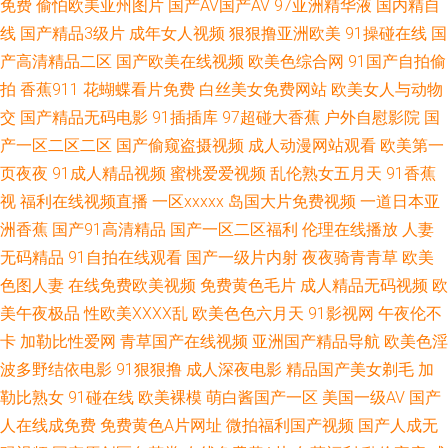
线观看网站免费在线 久草视频福利资源 欧美天堂无码专区 欧美精久久 91传
免费
偷怕欧美亚州图片
国产AV国产AV
97亚洲精华液
国内精自
线
国产精品3级片
成年女人视频
狠狠撸亚洲欧美
91操碰在线
国
媒在线观看入口 91香蕉APP官网污 www91牛cw 国产美女草逼 日韩AV自拍
产高清精品二区
国产欧美在线视频
欧美色综合网
91国产自拍偷
拍
香蕉911
花蝴蝶看片免费
白丝美女免费网站
欧美女人与动物
东京热美女性爱网 欧美日韩亚洲色色 欧美1级黄色片 91熟妇在线 香蕉91在
交
国产精品无码电影
91插插库
97超碰大香蕉
户外自慰影院
国
产一区二区二区
国产偷窥盗摄视频
成人动漫网站观看
欧美第一
线 超碰美女人人干97 人人操久久 91尤物新网址 久草资源福利 日本va在线网
页夜夜
91成人精品视频
蜜桃爱爱视频
乱伦熟女五月天
91香蕉
视
福利在线视频直播
一区xxxxx
岛国大片免费视频
一道日本亚
站 91视频足交 韩国不卡群 亚洲精品蜜桃成人 91豆花不卡 ts性爱视频 国产
洲香蕉
国产91高清精品
国产一区二区福利
伦理在线播放
人妻
精品一二三在线 有码中字 91精品免费视频在线观看 91中文在线视频 精品国
无码精品
91自拍在线观看
国产一级片内射
夜夜骑青青草
欧美
色图人妻
在线免费欧美视频
免费黄色毛片
成人精品无码视频
欧
产久久艹 日韩欧美国产精码蜜 91福利姬在线 福利视频国 麻豆Av 美日韩性
美午夜极品
性欧美ⅩⅩⅩⅩ乱
欧美色色六月天
91影视网
午夜伦不
卡
加勒比性爱网
青草国产在线视频
亚洲国产精品导航
欧美色淫
尤物91网站 91黄色入囗 91午夜 国产成人三级网址 日韩精品一成 欧美123日
波多野结依电影
91狠狠撸
成人深夜电影
精品国产美女剃毛
加
勒比熟女
91碰在线
欧美裸模
萌白酱国产一区
美国一级AV
国产
韩 Ay爱爱影院 香蕉视频a99 岛国免费a 日本国产欧美亚洲 av在线资源电影
人在线成免费
免费黄色A片网址
微拍福利国产视频
国产人成无