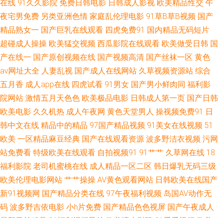
在线
91久久影院
免费日韩电影
日韩成人影视
欧美精品性交
午
区 超碰91 三级网站免 91香蕉视频www 精品欧美一级乱黄 91蜜桃麻豆 九一
夜宅男免费
另类亚洲色情
家庭乱伦理电影
91草B草B视频
国产
在线观看 91超碰爱 超碰人妻福利公开 日韩精品在线导航 www香蕉av 日韩
精品熟女一
国产巨乳在线观看
四虎免费91
国内精品无码短片
超碰成人操操
欧美猛交视频
西瓜影院在线观看
欧美做受日韩
国
无码123 91深夜影院 老熟女自慰 91nav导航站 九一老司机观看 91传媒视频
产在线一
国产原创视频在线
国产视频高清
国产丝袜一区
黄色
av网址大全
人妻乱视
国产成人在线网站
久草视频资源站
综合
网站 国产黑丝自慰免费观看 亚洲欧洲成人免费福利 国产精品欧美日韩五月
五月香
成人app在线
四虎试看
91男女
国产男小鲜肉同
福利影
院网站
激情五月天色色
欧美极品电影
日韩成人第一页
国产日韩
一区二区熟女欧美 超碰导航瑟瑟 中文字幕人妻在线一区 黄色小视频一二区
欧美电影
久久机热
成人午夜网
黄色天堂男人
操视频免费91
日
91大神手机在线观看 免费看91网站 91视频社区 日韩情色福利导航 www大
韩中文在线
精品中的精品
97国产精品视频
91美女在线视频
51
欧美
一区精品麻豆经典
国产在线观看资源
波多野洁衣视频
污网
香蕉com 男人天堂网9998 91豆奶 国产一23区视频 影音先锋看A片 国产极品
站免费看
特级欧美在线观看
自拍视频91
91艹艹
久草网在线
18
福利影院
老司机蜜桃在线
成人精品一区二区
韩日爆乳无码三级
伪娘在线 91国内香蕉 久久嫩草视频 91传媒在线观看视频 狠狠干成人网 91
欧美伦理电影网站
艹艹操操
AV黄色观看网站
日韩欧美在线国产
新91视频网
国产精品分类在线
97午夜福利视频
岛国AV动作无
夫妻看篇 东方AV在线观看 色综合一本道 国产精品久久情 色呦呦官方网站 精
码
波多野吉依电影
小h片免费
国产精品色色视屏
国产午夜成人