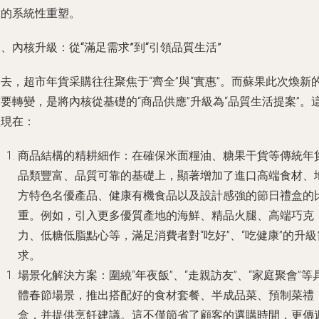
驗的系統性重塑。
、內核升級：從“滿足需求”到“引領品質生活”
去，超市年貨采購往往聚焦于“齊全”與“實惠”。而蘇果此次煥新
要轉變，是將內核從基礎的“商品供應”升級為“品質生活提案”。
體現在：
商品結構的精耕細作
：在確保米面糧油、糖果干貨等傳統年
品類豐富、品質可靠的基礎上，顯著增加了進口高端食材、
方特色名優產品、健康有機食品以及設計感強的節日禮盒的
重。例如，引入更多優質產地的海鮮、精品火腿、高端巧克
力、低糖低脂點心等，滿足消費者對“吃好”、“吃健康”的升級
求。
場景化解決方案
：圍繞“年夜飯”、“走親訪友”、“家庭聚會”等
體春節場景，推出搭配好的食材套餐、半成品菜、預制菜禮
盒，并提供烹飪建議。這不僅節省了顧客的選購時間，更傳