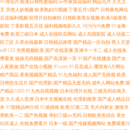
91理论片
欧美日韩性爱福利
av午夜探花福利
精品毛片
久久叉
叉
另类人妖视频
欧美熟妇穴视频
丁香五月V国产
日韩黄色网址
豆花福利视频
轮理片自拍偷拍
日韩欧美美女视频
欧美A级黄色
影院
丁香影视五月花
福利视频电影久久
污污污污免费
91金典
免费
欧美三级日本
成人在线吃瓜网站
成人岛国影院
成人动漫二
区三区
久草在线最新
日韩精品推荐
国产精品一区自拍
男人天堂
a片123
另类视频欧美
国产在线直播
亚洲卡一卡二
成人在线免
费看黄
操操无码视频
国产高清第一页
91国产在线播放
国产女
人夜夜做
国产在线小视频
91com
91豆花成人
哪里有A片网址
精产国品
香蕉视频国产精品
91九色福利
成人国产无线视
欧美
日韩性生活片
国产伦理剧
国产精品无套无码
成年人网站免费
国
产精品1000
91九色在线视频
日本伦理片在线
三级无码在线天
堂
久久成人亚洲
日本中文视频在线
伦理剧推荐
国产成人精品日
本
97甜桃品种介绍
91插插插
欧美SE第二页
毛片内射女
激情另
类欧美一二
国产色视频
孕妇三级av无码
日韩欧美色综合
美女
社区成人
在线免费看片
日本一级
国产传媒视频网站
免费观看污