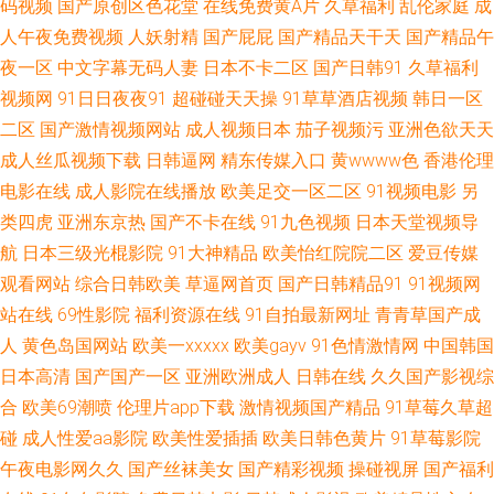
日韩欧美有码在线 91在线大神超碰 毛片VT 91av国产在线播放 豆花91熟女
码视频
国产原创区色花堂
在线免费黄A片
久草福利
乱伦家庭
成
人午夜免费视频
人妖射精
国产屁屁
国产精品天干天
国产精品午
91免费视频黑丝 欧美日韩综合 91狠人综合久久 狠狠干日 无码免费二区 国产
夜一区
中文字幕无码人妻
日本不卡二区
国产日韩91
久草福利
视频网
91日日夜夜91
超碰碰天天操
91草草酒店视频
韩日一区
视频92 深夜av 影音先锋岛国电影 男人天堂ay 91白虎丝袜萝莉 久久香福利
二区
国产激情视频网站
成人视频日本
茄子视频污
亚洲色欲天天
成人丝瓜视频下载
日韩逼网
精东传媒入口
黄wwww色
香港伦理
91不卡在线 www日日日 欧美欧美欧美欧美 91N国亚洲 男女草草草 91国精
电影在线
成人影院在线播放
欧美足交一区二区
91视频电影
另
类四虎
亚洲东京热
国产不卡在线
91九色视频
日本天堂视频导
产 国产精品视频一二三四 色国欧美 www福利姬com 日本肏肏 91电影五月天
航
日本三级光棍影院
91大神精品
欧美怡红院院二区
爱豆传媒
网 成人在线观看91 熟女探花在线 黑料吃瓜AV资源网址 中文字幕人妻有码在
观看网站
综合日韩欧美
草逼网首页
国产日韩精品91
91视频网
站在线
69性影院
福利资源在线
91自拍最新网址
青青草国产成
线 国产滴91页 手机av福利 福利AV免费 日韩福利视頻 AVwang 蜜臀一二三
人
黄色岛国网站
欧美一xxxxx
欧美gayv
91色情激情网
中国韩国
日本高清
国产国产一区
亚洲欧洲成人
日韩在线
久久国产影视综
91超碰丁香一区二区 九九精品免费视频 亚洲色第一页人妻女 白洁高校长 欧
合
欧美69潮喷
伦理片app下载
激情视频国产精品
91草莓久草超
碰
成人性爱aa影院
欧美性爱插插
欧美日韩色黄片
91草莓影院
美成人一二 91熟女喷水 免费阿v 91人妻白丝 黑丝在线喷水播放 婷婷在线一
午夜电影网久久
国产丝袜美女
国产精彩视频
操碰视屏
国产福利