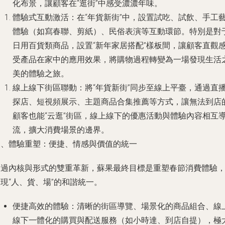
化布景，讓顧客在“逛街”中感受濃濃年味。
體驗式互動激活
：在“年貨新街”中，設置試吃、試飲、手工
體驗（如寫春聯、剪紙）、民俗表演等互動環節。特別是對
日用百貨類商品，設置“新年家居搭配”樣板間，讓顧客直觀
受產品在家中的應用效果，將購物過程轉變為一場發現生活
美的體驗之旅。
線上線下街區聯動
：將“年貨新街”同步至線上平臺，通過直
探店、短視頻展示、主題商品合集推薦等方式，讓無法到店
顧客也能“云逛”街區，線上線下的優惠活動與體驗內容相互
流，擴大消費場景的邊界。
三、體驗重塑：便捷、情感與價值的統一
通過內核與形式的雙重革新，蘇果最終目標是重塑春節消費體驗
現“人、貨、場”的和諧統一。
便捷高效的體驗
：清晰的街區導覽、場景化的商品組合、線
線下一體化的購買與配送服務（如小時達、到店自提），極