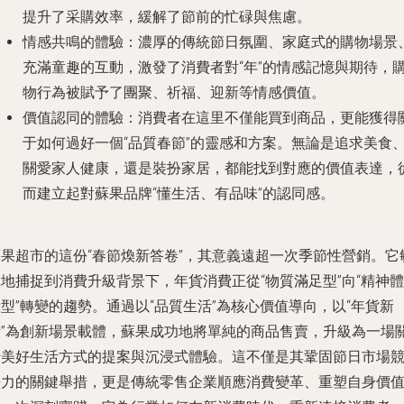
提升了采購效率，緩解了節前的忙碌與焦慮。
情感共鳴的體驗
：濃厚的傳統節日氛圍、家庭式的購物場景
充滿童趣的互動，激發了消費者對“年”的情感記憶與期待，
物行為被賦予了團聚、祈福、迎新等情感價值。
價值認同的體驗
：消費者在這里不僅能買到商品，更能獲得
于如何過好一個“品質春節”的靈感和方案。無論是追求美食
關愛家人健康，還是裝扮家居，都能找到對應的價值表達，
而建立起對蘇果品牌“懂生活、有品味”的認同感。
蘇果超市的這份“春節煥新答卷”，其意義遠超一次季節性營銷。它
地捕捉到消費升級背景下，年貨消費正從“物質滿足型”向“精神體
型”轉變的趨勢。通過以“品質生活”為核心價值導向，以“年貨新
街”為創新場景載體，蘇果成功地將單純的商品售賣，升級為一場
于美好生活方式的提案與沉浸式體驗。這不僅是其鞏固節日市場
爭力的關鍵舉措，更是傳統零售企業順應消費變革、重塑自身價