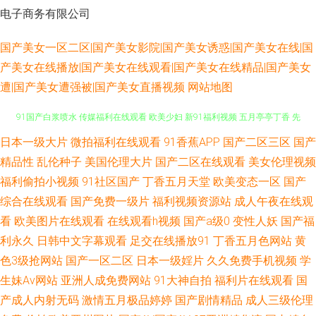
电子商务有限公司
国产美女一区二区|国产美女影院|国产美女诱惑|国产美女在线|国
产美女在线播放|国产美女在线观看|国产美女在线精品|国产美女
遭|国产美女遭强被|国产美女直播视频
网站地图
91挑色丝袜 大香蕉丁香五月份 99主播福利视频 天天日狠狠干 亚洲一二区
日本一级大片
微拍福利在线观看
91香蕉APP
国产二区三区
国产
精品性
乱伦种子
美国伦理大片
国产二区在线观看
美女伦理视频
91国产白浆喷水 传媒福利在线观看 欧美少妇 新91福利视频 五月亭亭丁香 先
福利偷拍小视频
91社区国产
丁香五月天堂
欧美变态一区
国产
综合在线观看
国产免费一级片
福利视频资源站
成人午夜在线观
锋影音色AV 91免费国产黑丝视频 美女理论欧美 深爱激情福利观影院 91学生
看
欧美图片在线观看
在线观看h视频
国产a级0
变性人妖
国产福
利永久
日韩中文字幕观看
足交在线播放91
丁香五月色网站
黄
妹 国产成人日 日韩性网 91论坛 91茄子在线直播 91看片免费看 久久伊人无
色3级抢网站
国产一区二区
日本一级婬片
久久免费手机视频
学
生妹Av网站
亚洲人成免费网站
91大神自拍
福利片在线观看
国
码青青草 综合免费产品精品首页 91破解版免费入口 超碰在线伊人97网 91在
产成人内射无码
激情五月极品婷婷
国产剧情精品
成人三级伦理