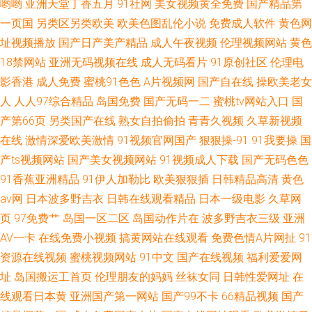
哟哟
亚洲天堂丁香五月
91社网
美女视频黄全免费
国产精品第
一页国
另类区另类欧美
欧美色图乱伦小说
免费成人软件
黄色网
址视频播放
国产日产美产精品
成人午夜视频
伦理视频网站
黄色
18禁网站
亚洲无码视频在线
成人无码看片
91原创社区
伦理电
影香港
成人免费
蜜桃91色色
A片视频网
国产自在线
操欧美老女
人
人人97综合精品
岛国免费
国产无码一二
蜜桃tv网站入口
国
产第66页
另类国产在线
熟女自拍偷拍
青青久视频
久草新视频
在线
激情深爱欧美激情
91视频官网国产
狠狠操-91
91我要操
国
产ts视频网站
国产美女视频网站
91视频成人下载
国产无码色色
91香蕉亚洲精品
91伊人加勒比
欧美狠狠插
日韩精品高清
黄色
av网
日本波多野吉衣
日韩在线观看精品
日本一级电影
久草网
页
97免费艹
岛国一区二区
岛国动作片在
波多野吉衣三级
亚洲
AV一卡
在线免费小视频
搞黄网站在线观看
免费色情A片网扯
91
资源在线视频
蜜桃视频网站
91中文
国产在线视频
福利爱爱网
址
岛国搬运工首页
伦理朋友的妈妈
丝袜女同
日韩性爱网址
在
线观看日本黄
亚洲国产第一网站
国产99不卡
66精品视频
国产