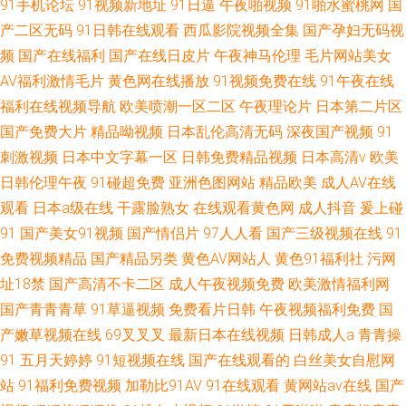
91手机论坛
91视频新地址
91日逼
午夜啪视频
91啪水蜜桃网
国
产二区无码
91日韩在线观看
西瓜影院视频全集
国产孕妇无码视
频
国产在线福利
国产在线日皮片
午夜神马伦理
毛片网站美女
AV福利激情毛片
黄色网在线播放
91视频免费在线
91午夜在线
福利在线视频导航
欧美喷潮一区二区
午夜理论片
日本第二片区
国产免费大片
精品呦视频
日本乱伦高清无码
深夜国产视频
91
刺激视频
日本中文字幕一区
日韩免费精品视频
日本高清v
欧美
日韩伦理午夜
91碰超免费
亚洲色图网站
精品欧美
成人AV在线
观看
日本a级在线
干露脸熟女
在线观看黄色网
成人抖音
爰上碰
91
国产美女91视频
国产情侣片
97人人看
国产三级视频在线
91
免费视频精品
国产精品另类
黄色AV网站人
黄色91福利社
污网
址18禁
国产高清不卡二区
成人午夜视频免费
欧美激情福利网
国产青青青草
91草逼视频
免费看片日韩
午夜视频福利免费
国
产嫩草视频在线
69叉叉叉
最新日本在线视频
日韩成人a
青青操
91
五月天婷婷
91短视频在线
国产在线观看的
白丝美女自慰网
站
91福利免费视频
加勒比91AV
91在线观看
黄网站av在线
国产