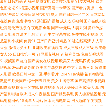
最新日韩精品
91福利视频导航
欧美喷水影院
91爱爱视频
欧美
品人妻成人 91超碰地址 精品福利av导航 久草福利 51精品在线观看 成人免费
色图论坛
91榴莲小视频
国产高清一卡新区
国产看片资源
二色
三激情影片 五月天在线不卡 成AV人不卡在线 一区一二一区一二一 精品国产
吧97资源站
欧美日韩另类0
91华人
国产日韩一区二区
日本网站
在线免费
免费潮喷
91原创国产视频
成人吃瓜福利
国产在线9
操
成人 中文无码第九页 超碰伊人福利97 手机Ssssss欧美 91小视频最新网址 狼
碰高清免费视频
午夜电影全集
国产AV无码
人妻系列
爱豆传媒
倩女幽魂
超清国产剧大全
91中文字幕在线
免费在线小视频
吃
窝福利导航 91超碰porn 久久视频人妻精品国 91丝腿 欧美日韩精品在线观看
瓜福利小视频
免费91
国产日产亚洲精品
91社在线高清
人人草
香蕉
激情另类图片
亚洲欧美在线观看
成人三级成人三级
欧美老
91免费超碰 久久午夜网欧美 91ncom免费观看 国产黄a三级大片 夜夜成人导
女人bb
日日操第一页
91网豆花视频
91福利剧场
免费影视观看
91视频国产自拍
国产美女在线视频
欧美又大
无码四虎
女同激
航福利 久久日韩人妻丝袜一区 91色后入 欧美最新123区 91青娱夫妻 久久成
吻视频
极品性爱导航
欧美国产拳交喷奶
中文字幕第三页
超碰成
人网站 91超在线 国产精品国产高清 先锋影音熟女AV资源 91不用下裁免费看
人影视
欧美日韩中文一区
手机看片1204
91色快播
福利撸影院
激情五月天国产
综合网五月天
美女主播青草
国产高清不卡视频
91大香蕉 欧美性爱9区 97不卡的在线视频 日韩精品不卡专区 91伊人网在线
四虎影视
欧美一区在线
操碰视频
五月天婷婷欧美
欧美大BB
国
产福利啪啪
欧洲成人午夜精品
国产精品美乳
男人操蜜桃视频
无
日本91TV 91免费国产视频 人人操人人爽 91免费视频网站 香蕉视频视频18
码射精网站
18成年人网站
日本高清电影网
男女啪啪午夜视频