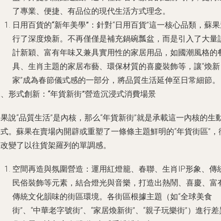
了專業、便捷、有品位的現代生活方式理念。
日用百貨的“新年美學”
：針對“日用百貨”這一核心品類，蘇果
行了深度煥新。不再僅僅是補充鍋碗瓢盆，而是引入了大量
計新穎、富有年味又兼具實用性的家居用品，如國潮風格的
具、生肖主題的家居布藝、環保材質的喜慶裝飾等，讓“煥新
家”成為春節儀式感的一部分，將品質生活延伸至日常細節。
二、形式創新：“年貨新街”營造沉浸式消費場景
果說“品質生活”是內核，那么“年貨新街”就是承載這一內核的生
形式。蘇果在賣場內開辟或重塑了一條條主題鮮明的“年貨街區”，
底改變了以往貨架羅列的單調感。
空間再造與氛圍營造
：運用紅燈籠、春聯、生肖IP形象、傳
民俗裝飾等元素，結合燈光與音樂，打造出熱鬧、喜慶、富
傳統文化韻味的街區環境。各街區根據主題（如“全球美食
街”、“中華老字號街”、“家居煥新街”、“親子玩樂街”）進行差