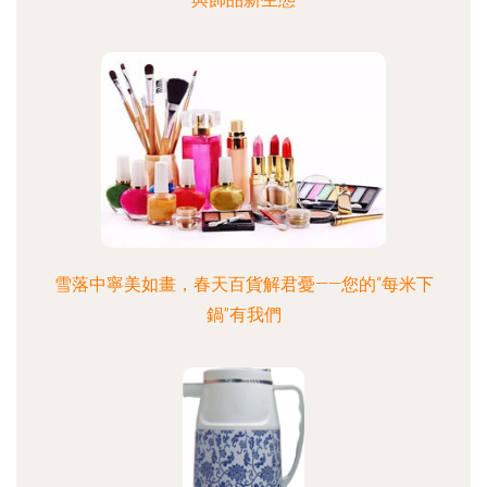
雪落中寧美如畫，春天百貨解君憂——您的“每米下
鍋”有我們