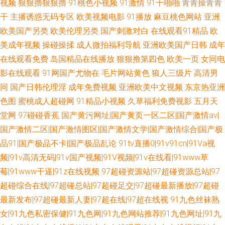
视频
狠狠擼狠狠擼
91桃色小视频
91激情
91干啪啪
青青操青青
干
主播诱惑无码专区
欧美视频电影
91播放
麻豆桃色网站
亚洲
欧美国产另类
欧美伦理另类
国产刺激对白
在线观看91精品
欧
美成年视频
操碰操揉
成人微拍福利导航
亚洲欧美国产日韩
成年
在线观看免费
岛国精品在线播放
狠狠撸第四色
欧美一页
女同电
影在线观看
91网国产尤物在
毛片网站黄色
狼人三级片
高清男
同
国产日韩伦理淫
成年免费视频
亚洲欧美中文视频
东京热亚洲
色图
蜜桃成人超碰网
91精品小视频
久草福利免费视影
五月天
堂网
97碰碰香蕉
国产黄污网址|国产黄页一区二区|国产激情av|
国产激情二区|国产激情图区|国产激情文学|国产激情综合|国产极
品91|国产极品不卡|国产极品乱论
91tv直播0|91v91cn|91Va视
频|91v高清无码|91v国产视频|91V视频|91v在线看|91www草
莓|91www干逼|91z在线视频
97超碰资源站|97超碰资源总站|97
超碰综合在线|97超碰总站|97超碰足交|97超碰最新播放|97超碰
最新发布|97超碰最新人妻|97超在线|97超在线视
91九色丝袜熟
女|91九色私密保健|91九色网|91九色网站推荐|91九色网址|91九