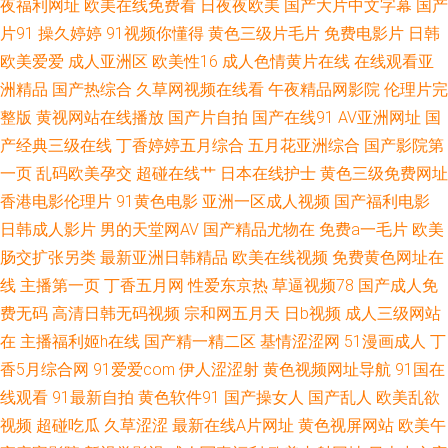
夜福利网址
欧美在线免费看
日夜夜欧美
国产大片中文字幕
国产
成人视频 日韩韩日免费视频 超碰在91日日日 婷婷深爱社区 超碰97人人乐 午
片91
操久婷婷
91视频你懂得
黄色三级片毛片
免费电影片
日韩
欧美爱爱
成人亚洲区
欧美性16
成人色情黄片在线
在线观看亚
夜伦理电影av一区 男女喷水网站 AV成人伊人 深夜电影网站在线观看 成人网
洲精品
国产热综合
久草网视频在线看
午夜精品网影院
伦理片完
站黑丝 69少妇导航 国内精品偷拍青青草原 91蜜桃传媒吴梦梦 欧美福利专区
整版
黄视网站在线播放
国产片自拍
国产在线91
AV亚洲网址
国
产经典三级在线
丁香婷婷五月综合
五月花亚洲综合
国产影院第
国产精品码一区 91涩涩蜜桃 午夜福利高潮在线观看 成人91破解版 影音先锋
一页
乱码欧美孕交
超碰在线艹
日本在线护士
黄色三级免费网址
香港电影伦理片
91黄色电影
亚洲一区成人视频
国产福利电影
欧美性 国产在线买级一区 91高清在线免费观看视频 探花后入成人 久久网一
日韩成人影片
男的天堂网AV
国产精品尤物在
免费a一毛片
欧美
肠交扩张另类
最新亚洲日韩精品
欧美在线视频
免费黄色网址在
区 www国产精品久久 亚洲av先锋资源 豆花在线免费 91传媒视频再现观看
线
主播第一页
丁香五月网
性爱东京热
草逼视频78
国产成人免
久久免费毛片 91视频第二页 三级免费大黄 男人天堂青青草 东方四虎影库 91
费无码
高清日韩无码视频
宗和网五月天
日b视频
成人三级网站
在
主播福利姬h在线
国产精一精二区
基情涩涩网
51漫画成人
丁
麻豆萝莉熟女 日韩123区 黄总AAV 91免视频 青青草综合有 肏屄吃瓜视频 亚
香5月综合网
91爱爱com
伊人涩涩射
黄色视频网址导航
91国在
线观看
91最新自拍
黄色软件91
国产操女人
国产乱人
欧美乱欲
洲色图国产精品 国产亚洲欧美精品爱 91九色蝌蚪视频网站 人妻熟妇一区二
视频
超碰吃瓜
久草涩涩
最新在线A片网址
黄色视屏网站
欧美午