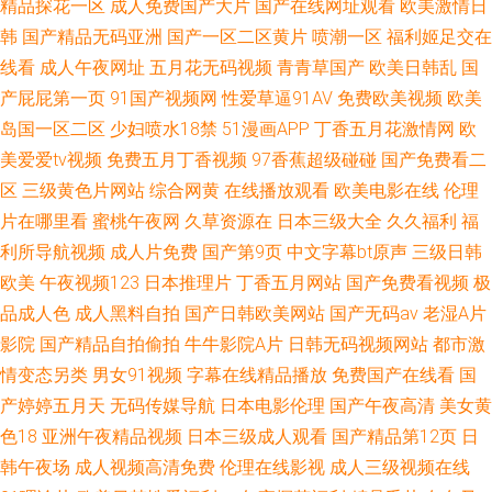
精品探花一区
成人免费国产大片
国产在线网址观看
欧美激情日
韩
国产精品无码亚洲
国产一区二区黄片
喷潮一区
福利姬足交在
线看
成人午夜网址
五月花无码视频
青青草国产
欧美日韩乱
国
产屁屁第一页
91国产视频网
性爱草逼91AV
免费欧美视频
欧美
岛国一区二区
少妇喷水18禁
51漫画APP
丁香五月花激情网
欧
美爱爱tv视频
免费五月丁香视频
97香蕉超级碰碰
国产免费看二
区
三级黄色片网站
综合网黄
在线播放观看
欧美电影在线
伦理
片在哪里看
蜜桃午夜网
久草资源在
日本三级大全
久久福利
福
利所导航视频
成人片免费
国产第9页
中文字幕bt原声
三级日韩
欧美
午夜视频123
日本推理片
丁香五月网站
国产免费看视频
极
品成人色
成人黑料自拍
国产日韩欧美网站
国产无码av
老湿A片
影院
国产精品自拍偷拍
牛牛影院A片
日韩无码视频网站
都市激
情变态另类
男女91视频
字幕在线精品播放
免费国产在线看
国
产婷婷五月天
无码传媒导航
日本电影伦理
国产午夜高清
美女黄
色18
亚洲午夜精品视频
日本三级成人观看
国产精品第12页
日
韩午夜场
成人视频高清免费
伦理在线影视
成人三级视频在线