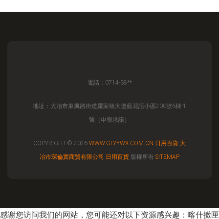
電話：0714-38**
地址：大冶市東風路街道羅家橋大道藍花語小區200號6棟-1
號（申報承諾）
COPYRIGHT © 2026
WWW.GLYYWX.COM.CN
日用百貨
大
冶市琛倫實商貿有限公司
日用百貨
版權所有
SITEMAP
感谢您访问我们的网站，您可能还对以下资源感兴趣：喀什擞匣